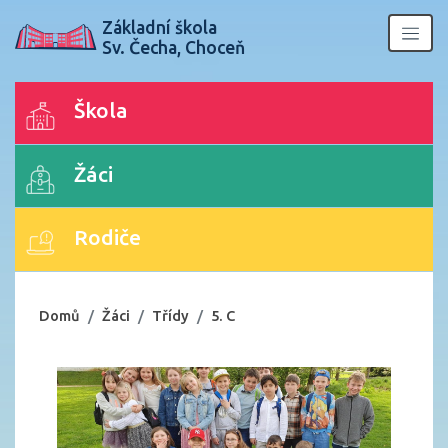
Základní škola
Sv. Čecha, Choceň
Škola
Žáci
Rodiče
Domů
Žáci
Třídy
5. C