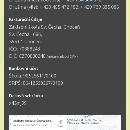
Družina (vila):
+ 420 465 472 183
,
+ 420 739 385 086
Fakturační údaje
Základní škola Sv. Čecha, Choceň
Sv. Čecha 1686,
565 01 Choceň
IČO: 70888248
DIČ: CZ70888248
(nejsme plátci DPH)
Bankovní účet
Škola: 90526611/0100
SRPŠ: 86-12560267/0100
Datová schránka
x43mj99