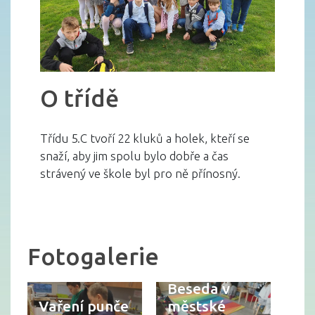
O třídě
Třídu 5.C tvoří 22 kluků a holek, kteří se
snaží, aby jim spolu bylo dobře a čas
strávený ve škole byl pro ně přínosný.
Fotogalerie
Beseda v
Vaření punče
městské