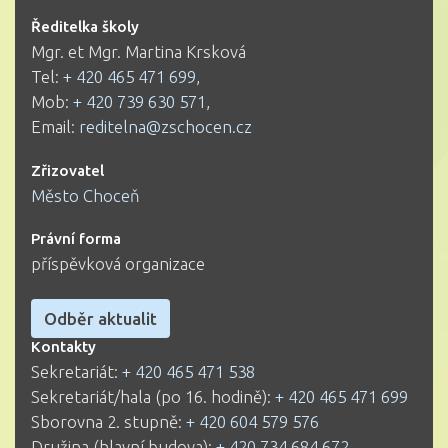
Ředitelka školy
Mgr. et Mgr. Martina Krsková
Tel:
+ 420 465 471 699
,
Mob:
+ 420 739 630 571
,
Email:
reditelna@zschocen.cz
Zřizovatel
Město Choceň
Právní forma
příspěvková organizace
Odběr aktualit
Kontakty
Sekretariát:
+ 420 465 471 538
Sekretariát/hala (po 16. hodině):
+ 420 465 471 699
Sborovna 2. stupně:
+ 420 604 579 576
Družina (hlavní budova):
+ 420 734 684 672