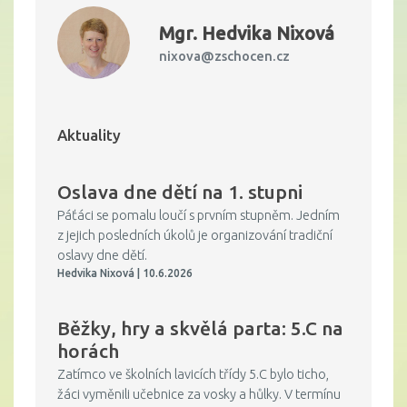
Mgr.
Hedvika Nixová
nixova@zschocen.cz
Aktuality
Oslava dne dětí na 1. stupni
Páťáci se pomalu loučí s prvním stupněm. Jedním
z jejich posledních úkolů je organizování tradiční
oslavy dne dětí.
Hedvika Nixová | 10.6.2026
Běžky, hry a skvělá parta: 5.C na
horách
Zatímco ve školních lavicích třídy 5.C bylo ticho,
žáci vyměnili učebnice za vosky a hůlky. V termínu