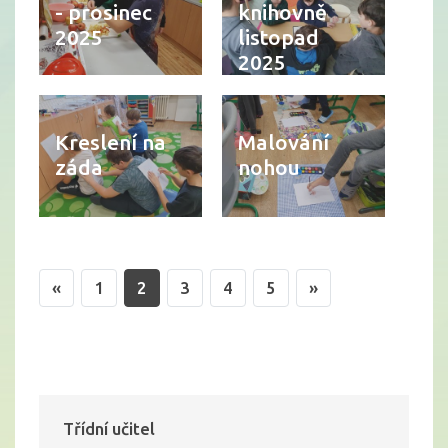
- prosinec
knihovně
2025
listopad
2025
Kreslení na
Malování
záda
nohou
«
1
2
3
4
5
»
Třídní učitel