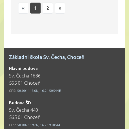
«
1
2
»
Základní škola Sv. Čecha, Choceň
Hlavní budova
Sv. Čecha 1686
565 01 Choceň
GPS:
50.0011136N, 16.2150544E
Budova ŠD
Sv. Čecha 440
565 01 Choceň
GPS:
50.0021197N, 16.2193856E