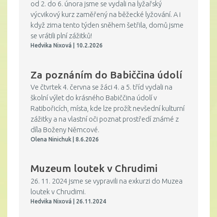
od 2. do 6. února jsme se vydali na lyžařský
výcvikový kurz zaměřený na běžecké lyžování. A i
když zima tento týden sněhem šetřila, domů jsme
se vrátili plní zážitků!
Hedvika Nixová | 10.2.2026
Za poznáním do Babiččina údolí
Ve čtvrtek 4. června se žáci 4. a 5. tříd vydali na
školní výlet do krásného Babiččina údolí v
Ratibořicích, místa, kde lze prožít nevšední kulturní
zážitky a na vlastní oči poznat prostředí známé z
díla Boženy Němcové.
Olena Ninichuk | 8.6.2026
Muzeum loutek v Chrudimi
26. 11. 2024 jsme se vypravili na exkurzi do Muzea
loutek v Chrudimi.
Hedvika Nixová | 26.11.2024