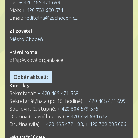
Tel:
+ 420 465 471 699
,
Mob:
+ 420 739 630 571
,
Email:
reditelna@zschocen.cz
Zřizovatel
Město Choceň
Právní forma
příspěvková organizace
Odběr aktualit
Kontakty
Sekretariát:
+ 420 465 471 538
Sekretariát/hala (po 16. hodině):
+ 420 465 471 699
Sborovna 2. stupně:
+ 420 604 579 576
Družina (hlavní budova):
+ 420 734 684 672
Družina (vila):
+ 420 465 472 183
,
+ 420 739 385 086
Fakturační údaje