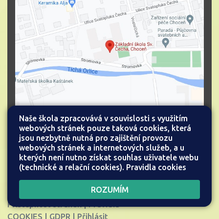
Naše škola zpracovává v souvislosti s využitím
webových stránek pouze taková cookies, která
jsou nezbytně nutná pro zajištění provozu
webových stránek a internetových služeb, a u
kterých není nutno získat souhlas uživatele webu
(technické a relační cookies).
Pravidla cookies
Všechna práva vyhrazena.
Web školy
ROZUMÍM
Copyright © 2026 |
Mapa stránek
|
Přístupnost stránek
|
Pravidla
COOKIES
|
GDPR
|
Přihlásit