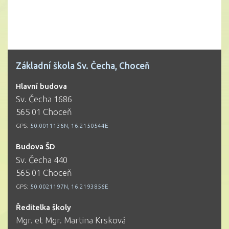
Základní škola Sv. Čecha, Choceň
Hlavní budova
Sv. Čecha 1686
565 01 Choceň
GPS:
50.0011136N, 16.2150544E
Budova ŠD
Sv. Čecha 440
565 01 Choceň
GPS:
50.0021197N, 16.2193856E
Ředitelka školy
Mgr. et Mgr. Martina Krsková