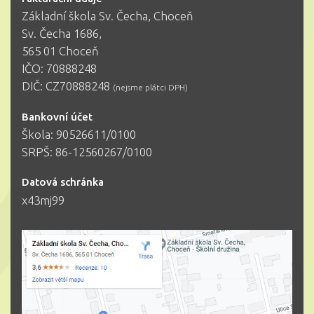
Základní škola Sv. Čecha, Choceň
Sv. Čecha 1686,
565 01 Choceň
IČO: 70888248
DIČ: CZ70888248
(nejsme plátci DPH)
Bankovní účet
Škola: 90526611/0100
SRPŠ: 86-12560267/0100
Datová schránka
x43mj99