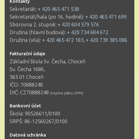
Kontakty
Sekretariát:
+ 420 465 471 538
Sekretariát/hala (po 16. hodině):
+ 420 465 471 699
Sborovna 2. stupně:
+ 420 604 579 576
Družina (hlavní budova):
+ 420 734 684 672
Družina (vila):
+ 420 465 472 183
,
+ 420 739 385 086
Fakturační údaje
Základní škola Sv. Čecha, Choceň
Sv. Čecha 1686,
565 01 Choceň
IČO: 70888248
DIČ: CZ70888248
(nejsme plátci DPH)
Bankovní účet
Škola: 90526611/0100
SRPŠ: 86-12560267/0100
Datová schránka