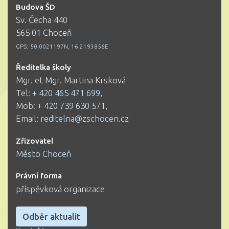
Budova ŠD
Sv. Čecha 440
565 01 Choceň
GPS:
50.0021197N, 16.2193856E
Ředitelka školy
Mgr. et Mgr. Martina Krsková
Tel:
+ 420 465 471 699
,
Mob:
+ 420 739 630 571
,
Email:
reditelna@zschocen.cz
Zřizovatel
Město Choceň
Právní forma
příspěvková organizace
Odběr aktualit