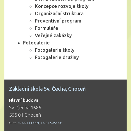
Koncepce rozvoje školy
Organizační struktura
Preventivní program
Formuláře
Veřejné zakázky
Fotogalerie
Fotogalerie školy
Fotogalerie družiny
Základní škola Sv. Čecha, Choceň
Hlavní budova
Sv. Čecha 1686
565 01 Choceň
GPS:
50.0011136N, 16.2150544E