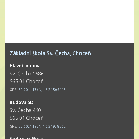
Základní škola Sv. Čecha, Choceň
Hlavní budova
Sv. Čecha 1686
565 01 Choceň
GPS:
50.0011136N, 16.2150544E
Budova ŠD
Sv. Čecha 440
565 01 Choceň
GPS:
50.0021197N, 16.2193856E