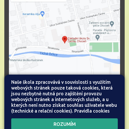
Naše škola zpracovává v souvislosti s využitím
webových stránek pouze taková cookies, která
jsou nezbytně nutná pro zajištění provozu
webových stránek a internetových služeb, a u
kterých není nutno získat souhlas uživatele webu
(technické a relační cookies).
Pravidla cookies
Všechna práva vyhrazena.
Web školy
ROZUMÍM
Copyright © 2026 |
Mapa stránek
|