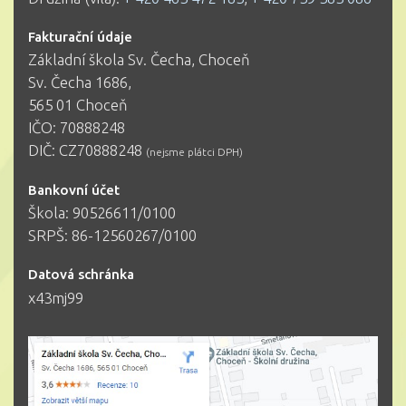
Fakturační údaje
Základní škola Sv. Čecha, Choceň
Sv. Čecha 1686,
565 01 Choceň
IČO: 70888248
DIČ: CZ70888248
(nejsme plátci DPH)
Bankovní účet
Škola: 90526611/0100
SRPŠ: 86-12560267/0100
Datová schránka
x43mj99