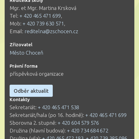
Ředitelka školy
Mgr. et Mgr. Martina Krsková
Tel:
+ 420 465 471 699
,
Mob:
+ 420 739 630 571
,
Email:
reditelna@zschocen.cz
Zřizovatel
Město Choceň
Právní forma
příspěvková organizace
Odběr aktualit
Kontakty
Sekretariát:
+ 420 465 471 538
Sekretariát/hala (po 16. hodině):
+ 420 465 471 699
Sborovna 2. stupně:
+ 420 604 579 576
Družina (hlavní budova):
+ 420 734 684 672
Družina (vila):
+ 420 465 472 183
,
+ 420 739 385 086