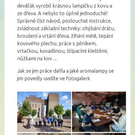
deváťák vyrobil krásnou lampičku z kovu a
ze dřeva. A nebylo to úplně jednoduché!
Správně číst návod, poslouchat instrukce,
zvládnout základní techniky: ohýbání drátu,
broušení a vrtání dřeva, žíhání mědi, tepání
kovového plechu, práce s pilníkem,
vrtačkou, kovadlinou, štípacími kleštěmi,
nůžkami na kov ...
Jak se jim práce dařila a jaké aromalampy se
jim povedly uvidíte ve fotogalerii.