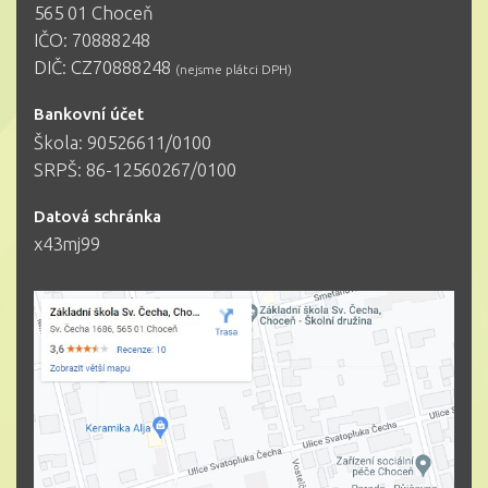
565 01 Choceň
IČO: 70888248
DIČ: CZ70888248
(nejsme plátci DPH)
Bankovní účet
Škola: 90526611/0100
SRPŠ: 86-12560267/0100
Datová schránka
x43mj99