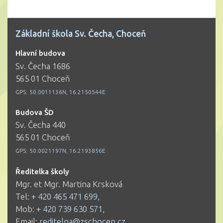
Základní škola Sv. Čecha, Choceň
Hlavní budova
Sv. Čecha 1686
565 01 Choceň
GPS:
50.0011136N, 16.2150544E
Budova ŠD
Sv. Čecha 440
565 01 Choceň
GPS:
50.0021197N, 16.2193856E
Ředitelka školy
Mgr. et Mgr. Martina Krsková
Tel:
+ 420 465 471 699
,
Mob:
+ 420 739 630 571
,
Email:
reditelna@zschocen.cz