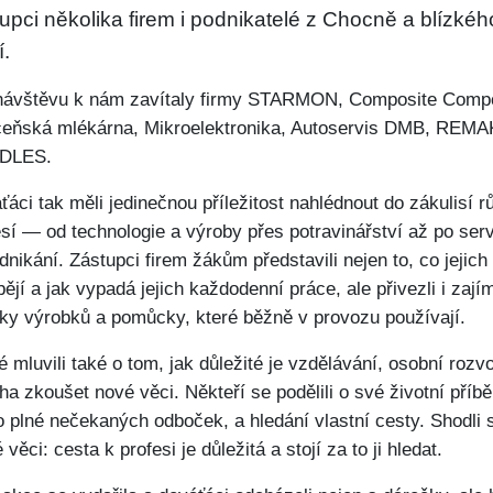
upci několika firem i podnikatelé z Chocně a blízkéh
í.
ávštěvu k nám zavítaly firmy STARMON, Composite Comp
eňská mlékárna, Mikroelektronika, Autoservis DMB, REM
DLES.
ťáci tak měli jedinečnou příležitost nahlédnout do zákulisí 
esí — od technologie a výroby přes potravinářství až po serv
dnikání. Zástupci firem žákům představili nejen to, co jejich
ějí a jak vypadá jejich každodenní práce, ale přivezli i zaj
ky výrobků a pomůcky, které běžně v provozu používají.
 mluvili také o tom, jak důležité je vzdělávání, osobní rozvo
ha zkoušet nové věci. Někteří se podělili o své životní příbě
o plné nečekaných odboček, a hledání vlastní cesty. Shodli 
 věci: cesta k profesi je důležitá a stojí za to ji hledat.