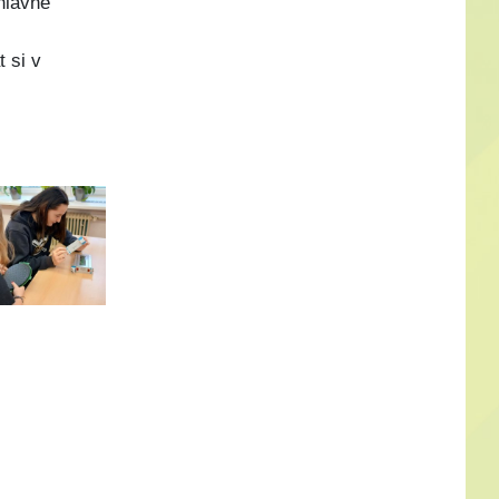
hlavně
 si v