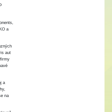
o
onents,
AKO a
různých
is aut
 firmy
ímavé
j a
hy,
se na