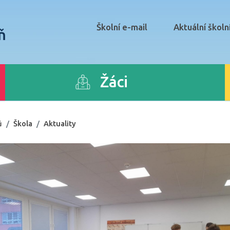
Školní e-mail
Aktuální školn
ň
Žáci
ů
Škola
Aktuality