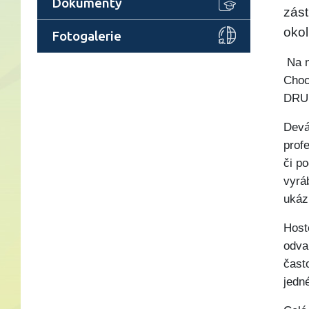
Dokumenty
zást
okol
Fotogalerie
Na n
Choc
DRU
Devá
prof
či po
vyráb
ukáz
Hosté
odva
čast
jedné