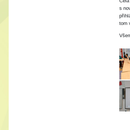
Celá
s no
přih
tom 
Všem