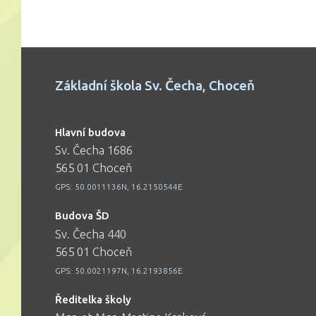
Základní škola Sv. Čecha, Choceň
Hlavní budova
Sv. Čecha 1686
565 01 Choceň
GPS:
50.0011136N, 16.2150544E
Budova ŠD
Sv. Čecha 440
565 01 Choceň
GPS:
50.0021197N, 16.2193856E
Ředitelka školy