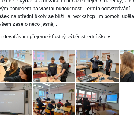
 akce se vydařila a deváťáci odcházeli nejen s dárečky, ale 
vým pohledem na vlastní budoucnost. Termín odevzdávání
lášek na střední školy se blíží a workshop jim pomohl udělat
všem zase o něco jasněji.
 deváťákům přejeme šťastný výběr střední školy.