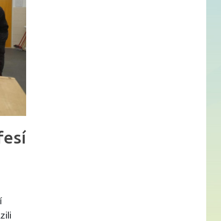
fesí
í
ili