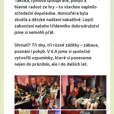
Taktika, týmová spolupráce, pohyb a
hlavně radost ze hry – to všechno naplnilo
středeční dopoledne. Atmosféra byla
skvělá a dětské nadšení nakažlivé. Lepší
zakončení našeho třídenního dobrodružství
jsme si nemohli přát.
Shrnutí? Tři dny, tři různé zážitky – zábava,
poznání i pohyb. V 6.A jsme si společně
vytvořili vzpomínky, které si poneseme
nejen do prázdnin, ale i do dalších let.