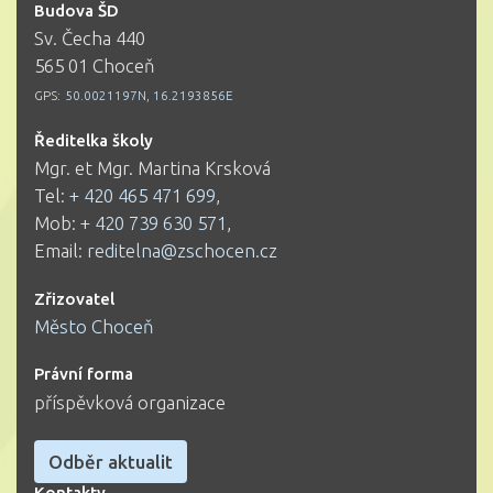
Budova ŠD
Sv. Čecha 440
565 01 Choceň
GPS:
50.0021197N, 16.2193856E
Ředitelka školy
Mgr. et Mgr. Martina Krsková
Tel:
+ 420 465 471 699
,
Mob:
+ 420 739 630 571
,
Email:
reditelna@zschocen.cz
Zřizovatel
Město Choceň
Právní forma
příspěvková organizace
Odběr aktualit
Kontakty