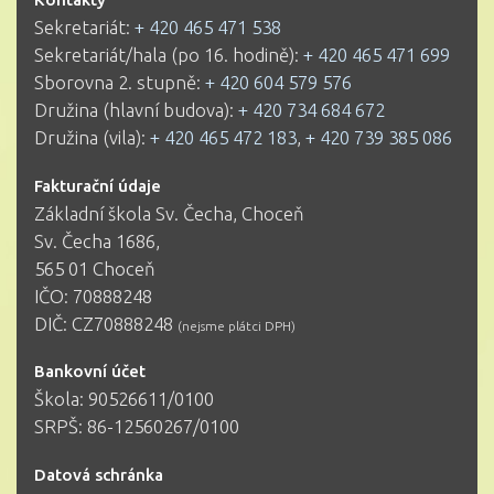
Sekretariát:
+ 420 465 471 538
Sekretariát/hala (po 16. hodině):
+ 420 465 471 699
Sborovna 2. stupně:
+ 420 604 579 576
Družina (hlavní budova):
+ 420 734 684 672
Družina (vila):
+ 420 465 472 183
,
+ 420 739 385 086
Fakturační údaje
Základní škola Sv. Čecha, Choceň
Sv. Čecha 1686,
565 01 Choceň
IČO: 70888248
DIČ: CZ70888248
(nejsme plátci DPH)
Bankovní účet
Škola: 90526611/0100
SRPŠ: 86-12560267/0100
Datová schránka