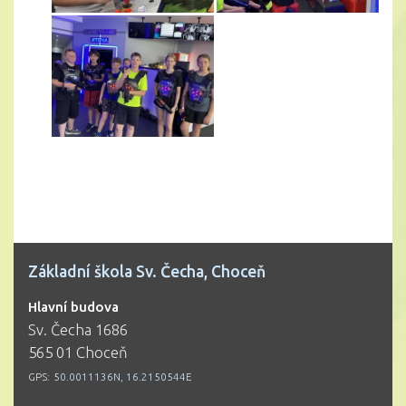
Základní škola Sv. Čecha, Choceň
Hlavní budova
Sv. Čecha 1686
565 01 Choceň
GPS:
50.0011136N, 16.2150544E