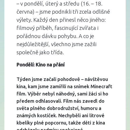
– v pondělí, úterý a středu (16. – 18.
června) – jsme podnikli tři zcela odlišné
výlety. Každý den přinesl něco jiného:
filmový příběh, fascinující zvířata i
pořádnou dávku pohybu. A co je
nejdůležitější, všechno jsme zažili
společně jako třída.
Pondělí: Kino na přání
Týden jsme začali pohodově – návštěvou
kina, kam jsme zamířili na snímek Minecraft
film. Výběr nebyl náhodný, sami žáci si ho
předem odhlasovali. Film nás zavedl do
světa plného dobrodružství, humoru a
známých kostiček. Nechyběli ani litrové
kbelíky plné popcornu, takže děti z kina
odcházely nadmíru spokojené.