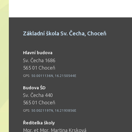
Základní škola Sv. Čecha, Choceň
Hlavní budova
Sv. Čecha 1686
565 01 Choceň
GPS:
50.0011136N, 16.2150544E
Budova ŠD
Sv. Čecha 440
565 01 Choceň
GPS:
50.0021197N, 16.2193856E
Ředitelka školy
Mgr. et Mgr. Martina Krsková