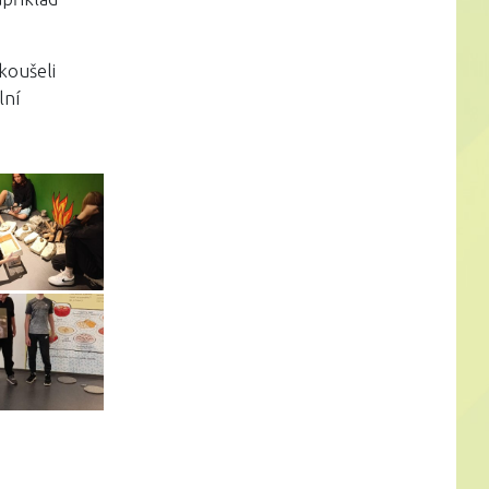
koušeli
lní