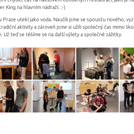
r King na hlavním nádraží. :-)
v Praze utekl jako voda. Naučili jsme se spoustu nového, vyz
tradiční aktivity a zároveň jsme si užili společný čas mimo ško
e. Už teď se těšíme se na další výlety a společné zážitky.