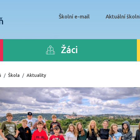
Školní e-mail
Aktuální školn
ň
Žáci
ů
Škola
Aktuality