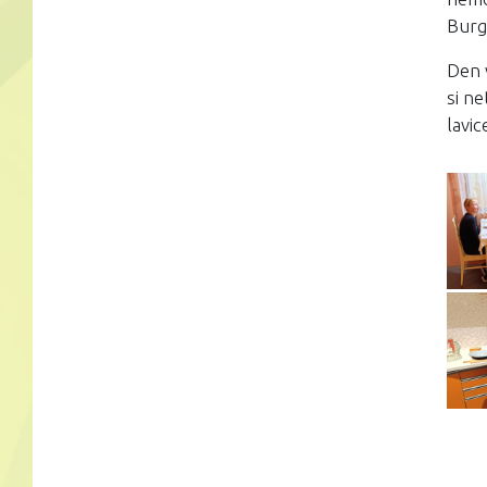
Burge
Den 
si ne
lavic