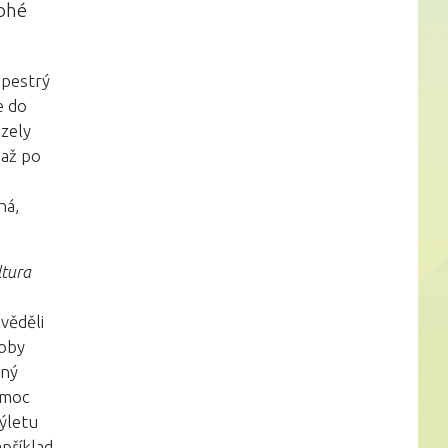
nohé
 pestrý
e do
ázely
 až po
ná,
ltura
věděli
soby
ený
i moc
výletu
apříklad