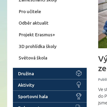
Pro učitele
Odběr aktualit
Projekt Erasmus+
3D prohlídka školy
Vý
Světová škola
ze
Družina
Publi
Aktivity
Ve s
do 
Sportovni hala
jsme