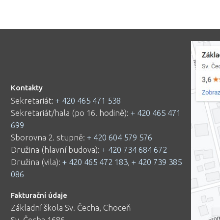
Kontakty
Sekretariát:
+ 420 465 471 538
Sekretariát/hala (po 16. hodině):
+ 420 465 471
699
Sborovna 2. stupně:
+ 420 604 579 576
Družina (hlavní budova):
+ 420 734 684 672
Družina (vila):
+ 420 465 472 183
,
+ 420 739 385
086
Fakturační údaje
Základní škola Sv. Čecha, Choceň
Sv. Čecha 1686,