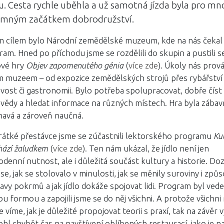
u. Cesta rychle uběhla a už samotná jízda byla pro m
emným začátkem dobrodružství.
m cílem bylo Národní zemědělské muzeum, kde na nás čekal
ram. Hned po příchodu jsme se rozdělili do skupin a pustili s
ové hry
Objev zapomenutého génia
(
více zde
). Úkoly nás prov
m muzeem – od expozice zemědělských strojů přes rybářství
ivost či gastronomii. Bylo potřeba spolupracovat, dobře číst
vědy a hledat informace na různých místech. Hra byla zábav
navá a zároveň naučná.
rátké přestávce jsme se zúčastnili lektorského programu
Ku
hází žaludkem
(
více zde
). Ten nám ukázal, že jídlo není jen
denní nutnost, ale i důležitá součást kultury a historie. Doz
se, jak se stolovalo v minulosti, jak se měnily suroviny i způ
avy pokrmů a jak jídlo dokáže spojovat lidi. Program byl ved
u formou a zapojili jsme se do něj všichni. A protože všichn
 víme, jak je důležité propojovat teorii s praxí, tak na závěr 
hl chybět čas na navštívení oblíbených restaurací, jako je n