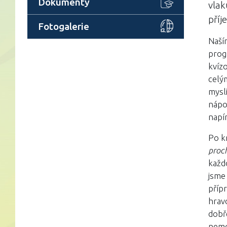
Dokumenty
vlak
příj
Fotogalerie
Naší
prog
kvíz
celý
mysl
nápo
napí
Po k
proc
každo
jsme 
přípr
hravo
dobře
nemo