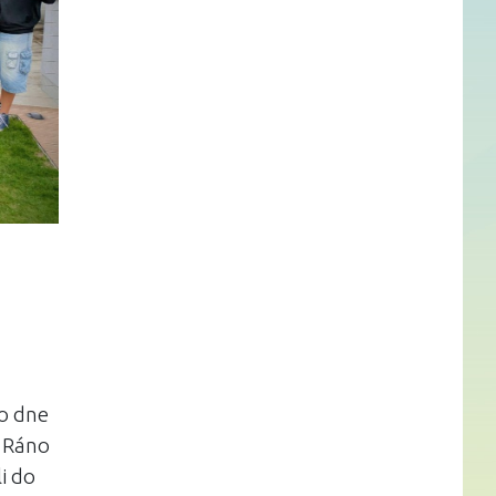
ho dne
 Ráno
i do