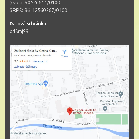
Škola: 90526611/0100
SRPŠ: 86-12560267/0100
Datová schránka
x43mj99