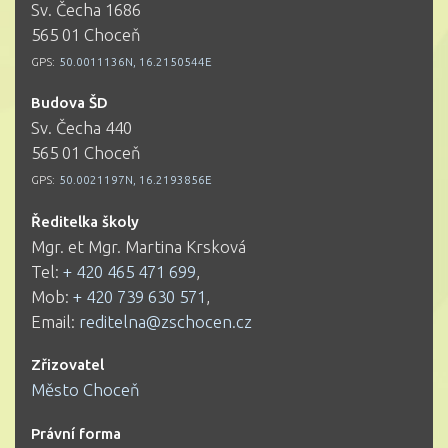
Sv. Čecha 1686
565 01 Choceň
GPS:
50.0011136N, 16.2150544E
Budova ŠD
Sv. Čecha 440
565 01 Choceň
GPS:
50.0021197N, 16.2193856E
Ředitelka školy
Mgr. et Mgr. Martina Krsková
Tel:
+ 420 465 471 699
,
Mob:
+ 420 739 630 571
,
Email:
reditelna@zschocen.cz
Zřizovatel
Město Choceň
Právní forma