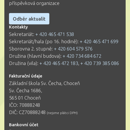
příspěvková organizace
Odběr aktualit
Kontakty
Sekretariát:
+ 420 465 471 538
Sekretariát/hala (po 16. hodině):
+ 420 465 471 699
Sborovna 2. stupně:
+ 420 604 579 576
Družina (hlavní budova):
+ 420 734 684 672
Družina (vila):
+ 420 465 472 183
,
+ 420 739 385 086
Fakturační údaje
Základní škola Sv. Čecha, Choceň
Sv. Čecha 1686,
565 01 Choceň
IČO: 70888248
DIČ: CZ70888248
(nejsme plátci DPH)
Bankovní účet