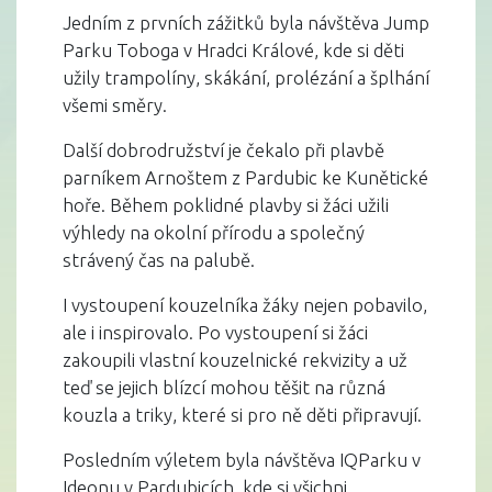
Jedním z prvních zážitků byla návštěva Jump
Parku Toboga v Hradci Králové, kde si děti
užily trampolíny, skákání, prolézání a šplhání
všemi směry.
Další dobrodružství je čekalo při plavbě
parníkem Arnoštem z Pardubic ke Kunětické
hoře. Během poklidné plavby si žáci užili
výhledy na okolní přírodu a společný
strávený čas na palubě.
I vystoupení kouzelníka žáky nejen pobavilo,
ale i inspirovalo. Po vystoupení si žáci
zakoupili vlastní kouzelnické rekvizity a už
teď se jejich blízcí mohou těšit na různá
kouzla a triky, které si pro ně děti připravují.
Posledním výletem byla návštěva IQParku v
Ideonu v Pardubicích, kde si všichni