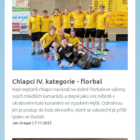
Chlapci IV. kategorie - florbal
Naši nejstarší chlapci navázali na dobré florbalové výkony
svých mladších kamarádů a stejně jako oni zvítězili v
okrskovém kole konaném ve Vysokém Mýtě. Odměnou
jim je postup do kola okresního, které se uskuteční již příští
týden ve čtvrtek.
Jan Gregar | 7.11.2025