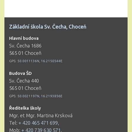
Základní škola Sv. Čecha, Choceň
Hlavní budova
Sv. Čecha 1686
565 01 Choceň
GPS:
50.0011136N, 16.2150544E
Budova ŠD
Sv. Čecha 440
565 01 Choceň
GPS:
50.0021197N, 16.2193856E
Ředitelka školy
Mgr. et Mgr. Martina Krsková
Tel:
+ 420 465 471 699
,
Mob:
+ 420 739 630 571
,