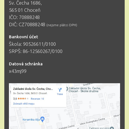
Sv. Čecha 1686,
565 01 Choceň
IČO: 70888248
DIČ: CZ70888248
(nejsme plátci DPH)
Bankovní účet
Škola: 90526611/0100
SRPŠ: 86-12560267/0100
Datová schránka
x43mj99