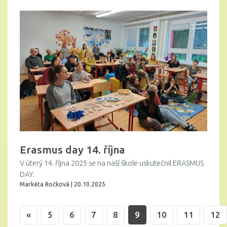
Erasmus day 14. října
V úterý 14. října 2025 se na naší škole uskutečnil ERASMUS
DAY.
Markéta Ročková | 20.10.2025
«
5
6
7
8
9
10
11
12