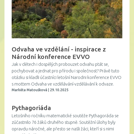
Odvaha ve vzdělání - inspirace z
Národní konference EVVO
Jak v dětech i dospělých probouzet odvahu ptát se,
pochybovat a jednat pro přírodu i společnost? Právě tuto
otázku si kladli účastníci letošní Narodni konference EVVO
s mottem Odvaha ve vzdělávání-vzdělávání k odvaze.
Markéta Matoušková | 29.10.2025
Pythagoriáda
Letošního ročníku matematické soutěže Pythagoráda se
zúčastnilo 76 žáků druhého stupně. Soutěžní úlohy byly
opravdu náročné, ale přesto se našli žáci, kteří si s nimi