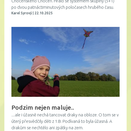
Choceňského Choceň. Hrálo se systémem skupiny (5+1)
po dvou patnáctiminutových poločasech hrubého času.
Karel Syrový | 22.10.2025
Podzim nejen maluje..
....ale i úžasně nechá tancovat draky na obloze. O tom se v
úterý přesvědčily děti z 1.B. Podívaná to byla úžasná. A
drakům se nechtělo ani zpátky na zem.