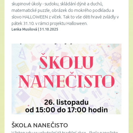
skupinové úkoly - sudoku, skládání dýně a duchů,
matematické puzzle, obrázek do mokrého podkladu a
slovo HALLOWEEN z víček. Tak to vše děti hravě zvládly v
pátek 31.10. v rámci projektu Halloween.
Lenka Musilová | 31.10.2025
ŠKOLA NANEČISTO
V listopadu se uskuteční již tradiční akce - škola nanečisto.