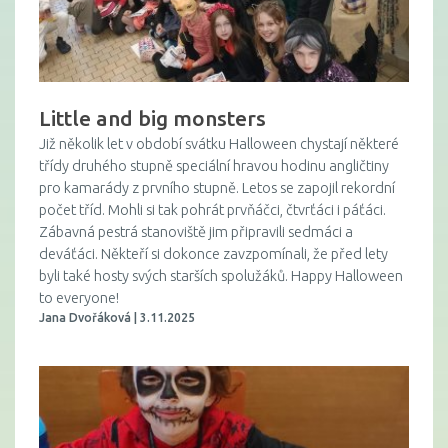
Little and big monsters
Již několik let v období svátku Halloween chystají některé
třídy druhého stupně speciální hravou hodinu angličtiny
pro kamarády z prvního stupně. Letos se zapojil rekordní
počet tříd. Mohli si tak pohrát prvňáčci, čtvrťáci i páťáci.
Zábavná pestrá stanoviště jim připravili sedmáci a
deváťáci. Někteří si dokonce zavzpomínali, že před lety
byli také hosty svých starších spolužáků. Happy Halloween
to everyone!
Jana Dvořáková | 3.11.2025