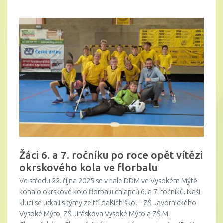
Žáci 6. a 7. ročníku po roce opět vítězi
okrskového kola ve florbalu
Ve středu 22. října 2025 se v hale DDM ve Vysokém Mýtě
konalo okrskové kolo florbalu chlapců 6. a 7. ročníků. Naši
kluci se utkali s týmy ze tří dalších škol – ZŠ Javornického
Vysoké Mýto, ZŠ Jiráskova Vysoké Mýto a ZŠ M.