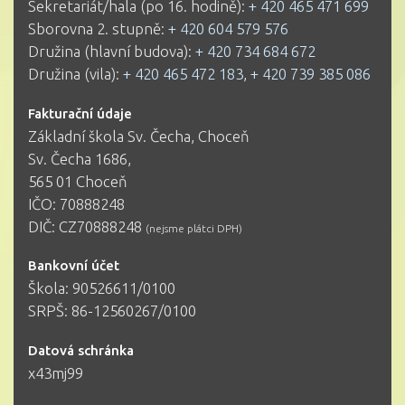
Sekretariát/hala (po 16. hodině):
+ 420 465 471 699
Sborovna 2. stupně:
+ 420 604 579 576
Družina (hlavní budova):
+ 420 734 684 672
Družina (vila):
+ 420 465 472 183
,
+ 420 739 385 086
Fakturační údaje
Základní škola Sv. Čecha, Choceň
Sv. Čecha 1686,
565 01 Choceň
IČO: 70888248
DIČ: CZ70888248
(nejsme plátci DPH)
Bankovní účet
Škola: 90526611/0100
SRPŠ: 86-12560267/0100
Datová schránka
x43mj99