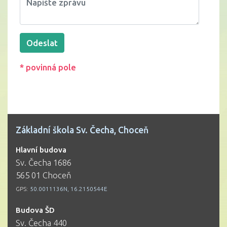
* povinná pole
Základní škola Sv. Čecha, Choceň
Hlavní budova
Sv. Čecha 1686
565 01 Choceň
GPS:
50.0011136N, 16.2150544E
Budova ŠD
Sv. Čecha 440