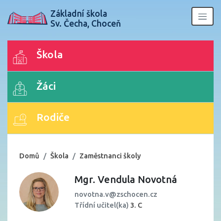
Základní škola
Sv. Čecha, Choceň
Škola
Žáci
Rodiče
Domů
Škola
Zaměstnanci školy
Mgr. Vendula Novotná
novotna.v@zschocen.cz
Třídní učitel(ka)
3. C