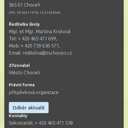
565 01 Choceň
GPS:
50.0021197N, 16.2193856E
Ředitelka školy
Mgr. et Mgr. Martina Krsková
Tel:
+ 420 465 471 699
,
Mob:
+ 420 739 630 571
,
Email:
reditelna@zschocen.cz
Zřizovatel
Město Choceň
Právní forma
příspěvková organizace
Odběr aktualit
Kontakty
Sekretariát:
+ 420 465 471 538