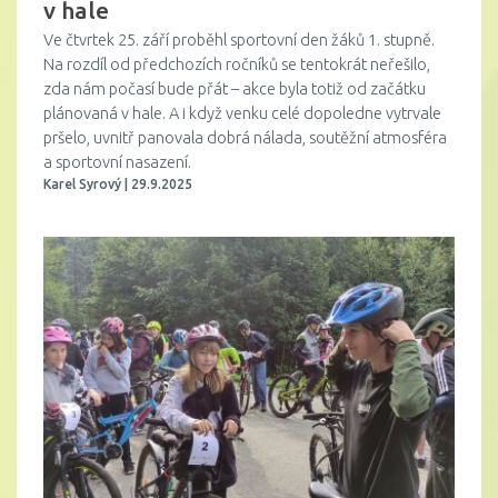
v hale
Ve čtvrtek 25. září proběhl sportovní den žáků 1. stupně.
Na rozdíl od předchozích ročníků se tentokrát neřešilo,
zda nám počasí bude přát – akce byla totiž od začátku
plánovaná v hale. A i když venku celé dopoledne vytrvale
pršelo, uvnitř panovala dobrá nálada, soutěžní atmosféra
a sportovní nasazení.
Karel Syrový | 29.9.2025