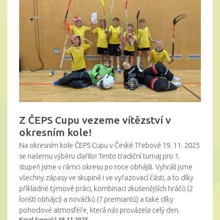
Z ČEPS Cupu vezeme vítězství v
okresním kole!
Na okresním kole ČEPS Cupu v České Třebové 19. 11. 2025
se našemu výběru dařilo! Tento tradiční turnaj pro 1.
stupeň jsme v rámci okresu po roce obhájili. Vyhráli jsme
všechny zápasy ve skupině i ve vyřazovací části, a to díky
příkladné týmové práci, kombinaci zkušenějších hráčů (2
lonští obhájci) a nováčků (7 premiantů) a také díky
pohodové atmosféře, která nás provázela celý den.
Karel Syrový | 19.11.2025