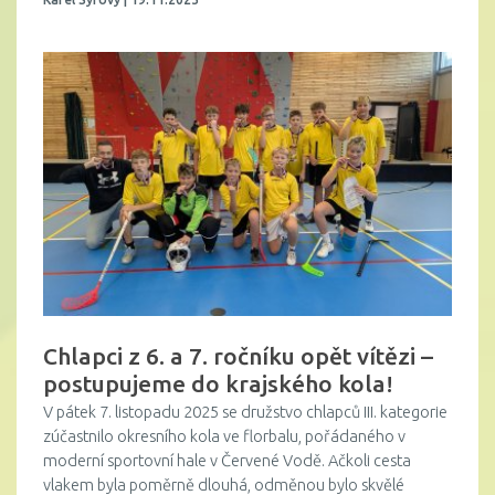
Chlapci z 6. a 7. ročníku opět vítězi –
postupujeme do krajského kola!
V pátek 7. listopadu 2025 se družstvo chlapců III. kategorie
zúčastnilo okresního kola ve florbalu, pořádaného v
moderní sportovní hale v Červené Vodě. Ačkoli cesta
vlakem byla poměrně dlouhá, odměnou bylo skvělé