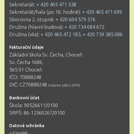
Sekretariát:
+ 420 465 471 538
Sekretariát/hala (po 16. hodině):
+ 420 465 471 699
Sborovna 2. stupně:
+ 420 604 579 576
Družina (hlavní budova):
+ 420 734 684 672
Družina (vila):
+ 420 465 472 183
,
+ 420 739 385 086
Fakturační údaje
Základní škola Sv. Čecha, Choceň
Sv. Čecha 1686,
565 01 Choceň
IČO: 70888248
DIČ: CZ70888248
(nejsme plátci DPH)
Bankovní účet
Škola: 90526611/0100
SRPŠ: 86-12560267/0100
Datová schránka
x43mj99