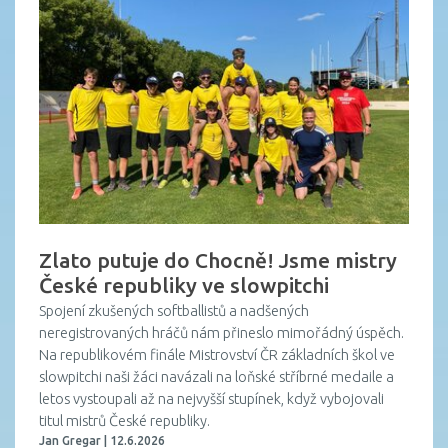
Zlato putuje do Chocně! Jsme mistry
České republiky ve slowpitchi
Spojení zkušených softballistů a nadšených
neregistrovaných hráčů nám přineslo mimořádný úspěch.
Na republikovém finále Mistrovství ČR základních škol ve
slowpitchi naši žáci navázali na loňské stříbrné medaile a
letos vystoupali až na nejvyšší stupínek, když vybojovali
titul mistrů České republiky.
Jan Gregar | 12.6.2026