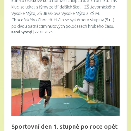
konalo okrskové kolo florbalu chlapců 6. a 7. ročníků. Naši
kluci se utkali s týmy ze tří dalších škol – ZŠ Javornického
Vysoké Mýto, ZŠ Jiráskova Vysoké Mýto a ZŠ M.
Choceňského Choceň. Hrálo se systémem skupiny (5+1)
po dvou patnáctiminutových poločasech hrubého času.
Karel Syrový | 22.10.2025
Sportovní den 1. stupně po roce opět