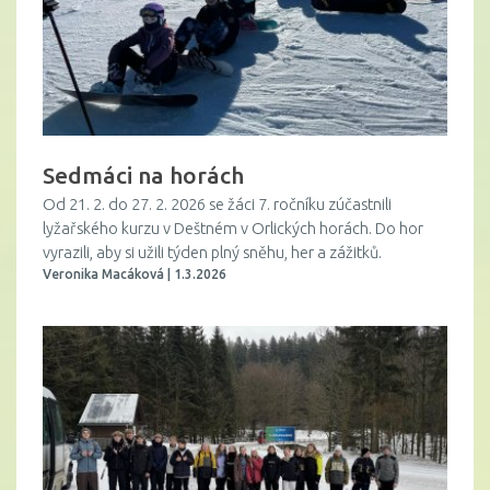
Sedmáci na horách
Od 21. 2. do 27. 2. 2026 se žáci 7. ročníku zúčastnili
lyžařského kurzu v Deštném v Orlických horách. Do hor
vyrazili, aby si užili týden plný sněhu, her a zážitků.
Veronika Macáková | 1.3.2026