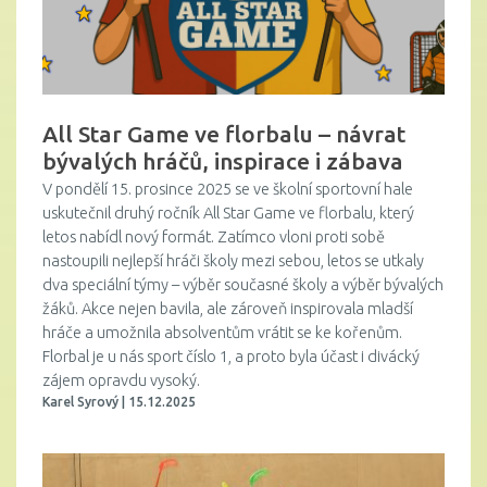
All Star Game ve florbalu – návrat
bývalých hráčů, inspirace i zábava
V pondělí 15. prosince 2025 se ve školní sportovní hale
uskutečnil druhý ročník All Star Game ve florbalu, který
letos nabídl nový formát. Zatímco vloni proti sobě
nastoupili nejlepší hráči školy mezi sebou, letos se utkaly
dva speciální týmy – výběr současné školy a výběr bývalých
žáků. Akce nejen bavila, ale zároveň inspirovala mladší
hráče a umožnila absolventům vrátit se ke kořenům.
Florbal je u nás sport číslo 1, a proto byla účast i divácký
zájem opravdu vysoký.
Karel Syrový | 15.12.2025