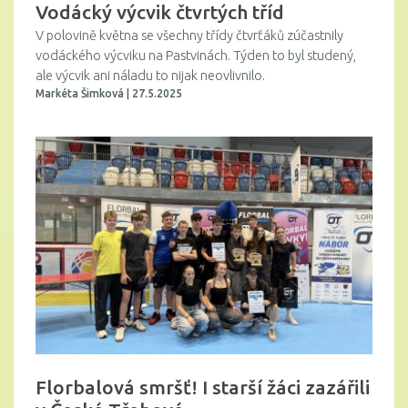
Vodácký výcvik čtvrtých tříd
V polovině května se všechny třídy čtvrťáků zúčastnily
vodáckého výcviku na Pastvinách. Týden to byl studený,
ale výcvik ani náladu to nijak neovlivnilo.
Markéta Šimková | 27.5.2025
Florbalová smršť! I starší žáci zazářili