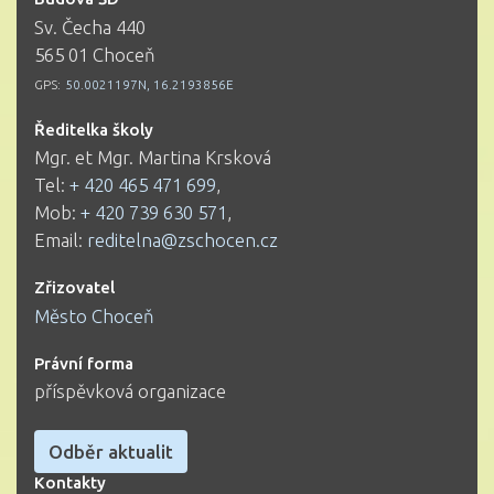
Sv. Čecha 440
565 01 Choceň
GPS:
50.0021197N, 16.2193856E
Ředitelka školy
Mgr. et Mgr. Martina Krsková
Tel:
+ 420 465 471 699
,
Mob:
+ 420 739 630 571
,
Email:
reditelna@zschocen.cz
Zřizovatel
Město Choceň
Právní forma
příspěvková organizace
Odběr aktualit
Kontakty