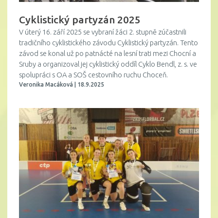
Cyklistický partyzán 2025
V úterý 16. září 2025 se vybraní žáci 2. stupně zúčastnili
tradičního cyklistického závodu Cyklistický partyzán. Tento
závod se konal už po patnácté na lesní trati mezi Chocní a
Sruby a organizoval jej cyklistický oddíl Cyklo Bendl, z. s. ve
spolupráci s OA a SOŠ cestovního ruchu Choceň.
Veronika Macáková | 18.9.2025