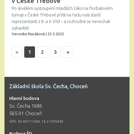
v České Třebové
Po skvělém vystoupení mladších žáků na florbalovém
turnaji v České Třebové přišli na řadu naši starší
reprezentanti z 8. a 9. tříd – a rozhodně se nenechali
zahanbit!
Veronika Macáková | 23.5.2025
«
1
2
3
»
Základní škola Sv. Čecha, Choceň
Hlavní budova
Sv. Čecha 1686
565 01 Choceň
GPS:
50.0011136N, 16.2150544E
Budova ŠD