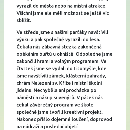
vyrazil do města nebo na místní atrakce.
Všichni jsme ale měli možnost se ještě víc
sblížit.
Ve středu jsme s našimi parťáky navštívili
výuku a pak společně vyrazili do lesa.
Čekala nás zábavná stezka zakončená
opékáním buřtů u ohniště. Odpoledne jsme
zakončili hrami a volným programem. Ve
čtvrtek jsme se vydali do Litomyšle, kde
jsme navštívili zámek, klášterní zahrady,
chrám Nalezení sv. Kříže i místní školní
jídelnu. Nechyběla ani procházka po
náměstí a nákup suvenýrů. V pátek nás
čekal závěrečný program ve škole –
společně jsme tvořili kreativní projekt.
Nakonec přišlo dojemné loučení, doprovod
na nádraží a poslední objetí.