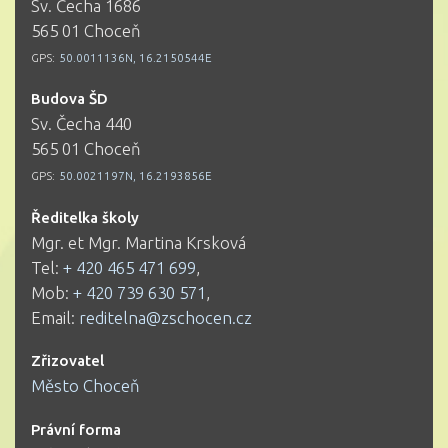
Sv. Čecha 1686
565 01 Choceň
GPS:
50.0011136N, 16.2150544E
Budova ŠD
Sv. Čecha 440
565 01 Choceň
GPS:
50.0021197N, 16.2193856E
Ředitelka školy
Mgr. et Mgr. Martina Krsková
Tel:
+ 420 465 471 699
,
Mob:
+ 420 739 630 571
,
Email:
reditelna@zschocen.cz
Zřizovatel
Město Choceň
Právní forma