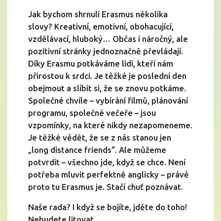
Jak bychom shrnuli Erasmus několika
slovy? Kreativní, emotivní, obohacující,
vzdělávací, hluboký… Občas i náročný, ale
pozitivní stránky jednoznačně převládají.
Díky Erasmu potkáváme lidi, kteří nám
přirostou k srdci. Je těžké je poslední den
obejmout a slíbit si, že se znovu potkáme.
Společné chvíle – vybírání filmů, plánování
programu, společné večeře – jsou
vzpomínky, na které nikdy nezapomeneme.
Je těžké vědět, že se z nás stanou jen
„long distance friends“. Ale můžeme
potvrdit – všechno jde, když se chce. Není
potřeba mluvit perfektně anglicky – právě
proto tu Erasmus je. Stačí chuť poznávat.
Naše rada? I když se bojíte, jděte do toho!
Nebudete litovat.