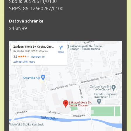
Škola: 90526611/0100
SRPŠ: 86-12560267/0100
Datová schránka
x43mj99