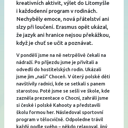
kreativních aktivit, výlet do Litomyšle
i každodenní program v rodinách.
Nechyběly emoce, nová přátelství ani
slzy při loučení. Erasmus opět ukázal,
že jazyk ani hranice nejsou překážkou,
když je chuť se učit a poznávat.
V pondělí jsme na ně netrpělivě čekali na
nádraží. Po příjezdu jsme je přivítali a
odvedli do hostitelských rodin. Ukázali
jsme jim „naši“ Choceň. V úterý polské děti
navštívily radnici, kde se setkali s panem
starostou. Poté jsme se sešli ve škole, kde
zazněla prezentace o Chocni, zahráli jsme
si české i polské Kahooty a představili
školu formou her. Následoval sportovní
program v tělocvičně. Odpoledne trávil
každý podle svého – někdo relaxoval, jiný