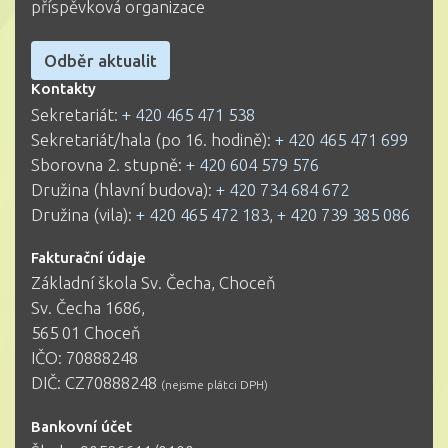
příspěvková organizace
Odběr aktualit
Kontakty
Sekretariát:
+ 420 465 471 538
Sekretariát/hala (po 16. hodině):
+ 420 465 471 699
Sborovna 2. stupně:
+ 420 604 579 576
Družina (hlavní budova):
+ 420 734 684 672
Družina (vila):
+ 420 465 472 183
,
+ 420 739 385 086
Fakturační údaje
Základní škola Sv. Čecha, Choceň
Sv. Čecha 1686,
565 01 Choceň
IČO: 70888248
DIČ: CZ70888248
(nejsme plátci DPH)
Bankovní účet