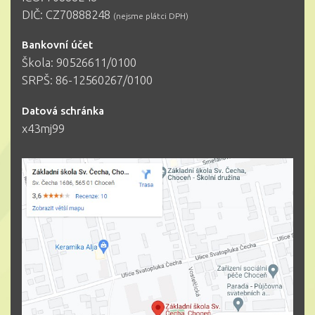
DIČ: CZ70888248
(nejsme plátci DPH)
Bankovní účet
Škola: 90526611/0100
SRPŠ: 86-12560267/0100
Datová schránka
x43mj99