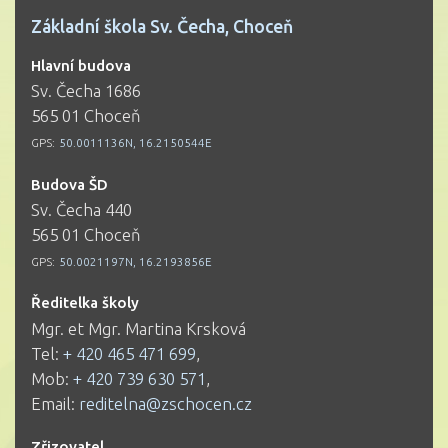
Základní škola Sv. Čecha, Choceň
Hlavní budova
Sv. Čecha 1686
565 01 Choceň
GPS:
50.0011136N, 16.2150544E
Budova ŠD
Sv. Čecha 440
565 01 Choceň
GPS:
50.0021197N, 16.2193856E
Ředitelka školy
Mgr. et Mgr. Martina Krsková
Tel:
+ 420 465 471 699
,
Mob:
+ 420 739 630 571
,
Email:
reditelna@zschocen.cz
Zřizovatel