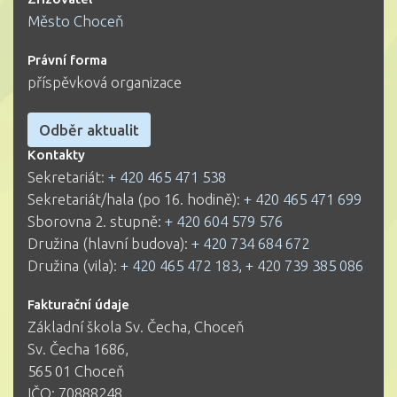
Město Choceň
Právní forma
příspěvková organizace
Odběr aktualit
Kontakty
Sekretariát:
+ 420 465 471 538
Sekretariát/hala (po 16. hodině):
+ 420 465 471 699
Sborovna 2. stupně:
+ 420 604 579 576
Družina (hlavní budova):
+ 420 734 684 672
Družina (vila):
+ 420 465 472 183
,
+ 420 739 385 086
Fakturační údaje
Základní škola Sv. Čecha, Choceň
Sv. Čecha 1686,
565 01 Choceň
IČO: 70888248