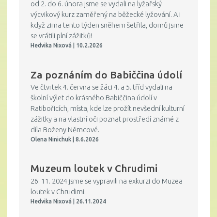
od 2. do 6. února jsme se vydali na lyžařský
výcvikový kurz zaměřený na běžecké lyžování. A i
když zima tento týden sněhem šetřila, domů jsme
se vrátili plní zážitků!
Hedvika Nixová | 10.2.2026
Za poznáním do Babiččina údolí
Ve čtvrtek 4. června se žáci 4. a 5. tříd vydali na
školní výlet do krásného Babiččina údolí v
Ratibořicích, místa, kde lze prožít nevšední kulturní
zážitky a na vlastní oči poznat prostředí známé z
díla Boženy Němcové.
Olena Ninichuk | 8.6.2026
Muzeum loutek v Chrudimi
26. 11. 2024 jsme se vypravili na exkurzi do Muzea
loutek v Chrudimi.
Hedvika Nixová | 26.11.2024