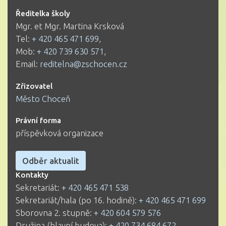
Ředitelka školy
Mgr. et Mgr. Martina Krsková
Tel:
+ 420 465 471 699
,
Mob:
+ 420 739 630 571
,
Email:
reditelna@zschocen.cz
Zřizovatel
Město Choceň
Právní forma
příspěvková organizace
Odběr aktualit
Kontakty
Sekretariát:
+ 420 465 471 538
Sekretariát/hala (po 16. hodině):
+ 420 465 471 699
Sborovna 2. stupně:
+ 420 604 579 576
Družina (hlavní budova):
+ 420 734 684 672