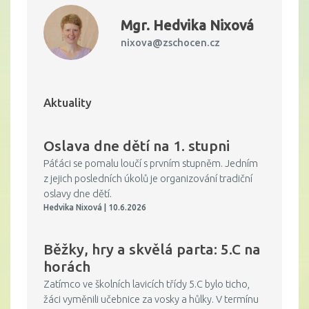
Mgr.
Hedvika Nixová
nixova@zschocen.cz
Aktuality
Oslava dne dětí na 1. stupni
Páťáci se pomalu loučí s prvním stupněm. Jedním
z jejich posledních úkolů je organizování tradiční
oslavy dne dětí.
Hedvika Nixová | 10.6.2026
Běžky, hry a skvělá parta: 5.C na
horách
Zatímco ve školních lavicích třídy 5.C bylo ticho,
žáci vyměnili učebnice za vosky a hůlky. V termínu