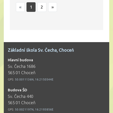
«
1
2
»
Základní škola Sv. Čecha, Choceň
Hlavní budova
Sv. Čecha 1686
565 01 Choceň
GPS:
50.0011136N, 16.2150544E
Budova ŠD
Sv. Čecha 440
565 01 Choceň
GPS:
50.0021197N, 16.2193856E