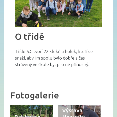
O třídě
Třídu 5.C tvoří 22 kluků a holek, kteří se
snaží, aby jim spolu bylo dobře a čas
strávený ve škole byl pro ně přínosný.
Fotogalerie
Výstava
Ratibořice -
Neztratit