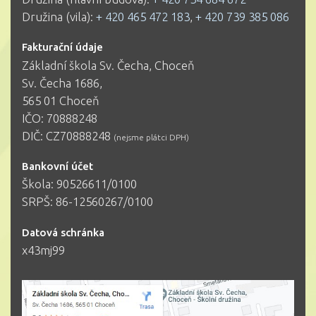
Družina (vila):
+ 420 465 472 183
,
+ 420 739 385 086
Fakturační údaje
Základní škola Sv. Čecha, Choceň
Sv. Čecha 1686,
565 01 Choceň
IČO: 70888248
DIČ: CZ70888248
(nejsme plátci DPH)
Bankovní účet
Škola: 90526611/0100
SRPŠ: 86-12560267/0100
Datová schránka
x43mj99