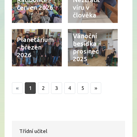
červen 2026
víru v
člověka
Vánoční
Planetárium
besídka -
- březen
prosinec
2026
2025
«
1
2
3
4
5
»
Třídní učitel