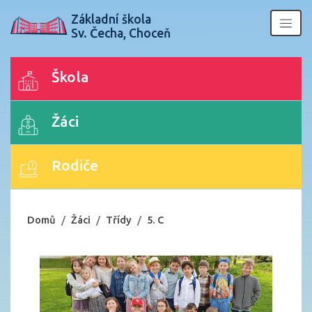
Základní škola
Sv. Čecha, Choceň
Škola
Žáci
Rodiče
Domů
Žáci
Třídy
5. C