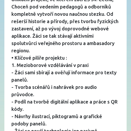
Choceň pod vedením pedagogů a odborníků
kompletně vytvoří novou naučnou stezku. Od
rešerší historie a přírody, přes tvorbu fyzických
zastavení, až po vývoj doprovodné webové
aplikace. Žáci se tak stávají aktivními
spolutvůrci veřejného prostoru a ambasadory
regionu.
• Klíčové pilíře projektu :
1. Mezioborové vzdělávání v praxi
- Žáci sami sbírají a ověřují informace pro texty
panelů.
- Tvorba scénářů i nahrávek pro audio
průvodce.
- Podíl na tvorbě digitální aplikace a práce s QR
kódy.
- Návrhy ilustrací, piktogramů a grafické
podoby panelů.
- Žáci se neučí technologie jen pasivně