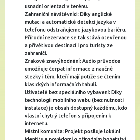
usnadní orientaci v terénu.
Zahraniční návštěvníci: Díky anglické
mutaci a automatické detekci jazyka v
telefonu odstraňujeme jazykovou bariéru.
Přírodní rezervace se tak stává otevřenou
a přívětivou destinací i pro turisty ze
zahraničí.
Zrakově znevýhodnění: Audio průvodce
umožňuje čerpat informace z naučné
stezky i těm, kteří mají potíže se čtením
klasických informačních tabulí.
Uživatelé bez speciálního vybavení: Díky
technologii mobilního webu (bez nutnosti
instalace) je obsah dostupný každému, kdo
vlastní chytrý telefon s připojením k
internetu.
Místní komunita: Projekt posiluje lokální
identitu a povědomí o přírodním bohatství