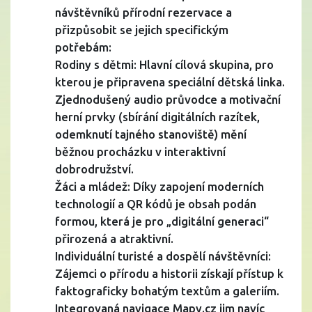
návštěvníků přírodní rezervace a
přizpůsobit se jejich specifickým
potřebám:
Rodiny s dětmi: Hlavní cílová skupina, pro
kterou je připravena speciální dětská linka.
Zjednodušený audio průvodce a motivační
herní prvky (sbírání digitálních razítek,
odemknutí tajného stanoviště) mění
běžnou procházku v interaktivní
dobrodružství.
Žáci a mládež: Díky zapojení moderních
technologií a QR kódů je obsah podán
formou, která je pro „digitální generaci“
přirozená a atraktivní.
Individuální turisté a dospělí návštěvníci:
Zájemci o přírodu a historii získají přístup k
faktograficky bohatým textům a galeriím.
Integrovaná navigace Mapy.cz jim navíc