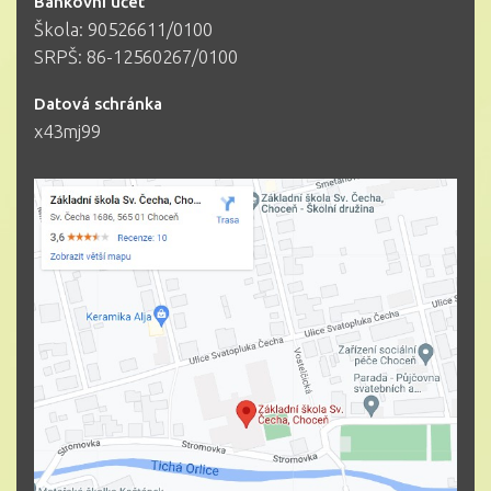
Bankovní účet
Škola: 90526611/0100
SRPŠ: 86-12560267/0100
Datová schránka
x43mj99