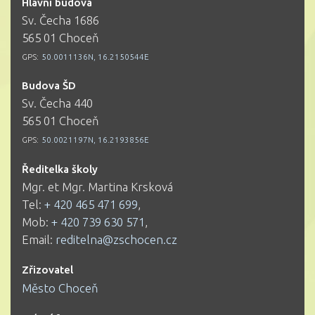
Hlavní budova
Sv. Čecha 1686
565 01 Choceň
GPS:
50.0011136N, 16.2150544E
Budova ŠD
Sv. Čecha 440
565 01 Choceň
GPS:
50.0021197N, 16.2193856E
Ředitelka školy
Mgr. et Mgr. Martina Krsková
Tel:
+ 420 465 471 699
,
Mob:
+ 420 739 630 571
,
Email:
reditelna@zschocen.cz
Zřizovatel
Město Choceň