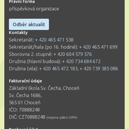
Právní forma
příspěvková organizace
Odběr aktualit
Kontakty
Sekretariát:
+ 420 465 471 538
Sekretariát/hala (po 16. hodině):
+ 420 465 471 699
Sborovna 2. stupně:
+ 420 604 579 576
Družina (hlavní budova):
+ 420 734 684 672
Družina (vila):
+ 420 465 472 183
,
+ 420 739 385 086
Fakturační údaje
Základní škola Sv. Čecha, Choceň
Sv. Čecha 1686,
565 01 Choceň
IČO: 70888248
DIČ: CZ70888248
(nejsme plátci DPH)