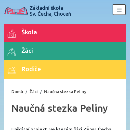
Základní škola
Sv. Čecha, Choceň
Škola
Žáci
Rodiče
Domů
Žáci
Naučná stezka Peliny
Naučná stezka Peliny
Unikátní projekt, ve kterém žáci ZŠ Sv. Čecha,