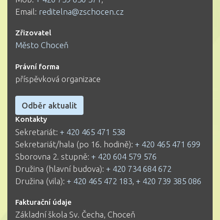
Email:
reditelna@zschocen.cz
Zřizovatel
Město Choceň
Právní forma
příspěvková organizace
Odběr aktualit
Kontakty
Sekretariát:
+ 420 465 471 538
Sekretariát/hala (po 16. hodině):
+ 420 465 471 699
Sborovna 2. stupně:
+ 420 604 579 576
Družina (hlavní budova):
+ 420 734 684 672
Družina (vila):
+ 420 465 472 183
,
+ 420 739 385 086
Fakturační údaje
Základní škola Sv. Čecha, Choceň