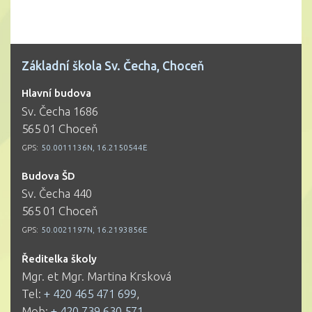
Základní škola Sv. Čecha, Choceň
Hlavní budova
Sv. Čecha 1686
565 01 Choceň
GPS:
50.0011136N, 16.2150544E
Budova ŠD
Sv. Čecha 440
565 01 Choceň
GPS:
50.0021197N, 16.2193856E
Ředitelka školy
Mgr. et Mgr. Martina Krsková
Tel:
+ 420 465 471 699
,
Mob:
+ 420 739 630 571
,