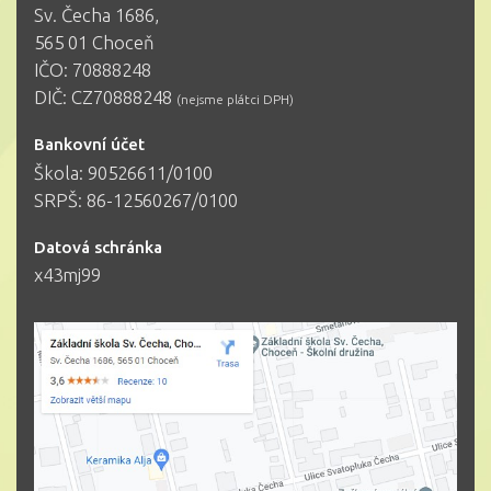
Sv. Čecha 1686,
565 01 Choceň
IČO: 70888248
DIČ: CZ70888248
(nejsme plátci DPH)
Bankovní účet
Škola: 90526611/0100
SRPŠ: 86-12560267/0100
Datová schránka
x43mj99