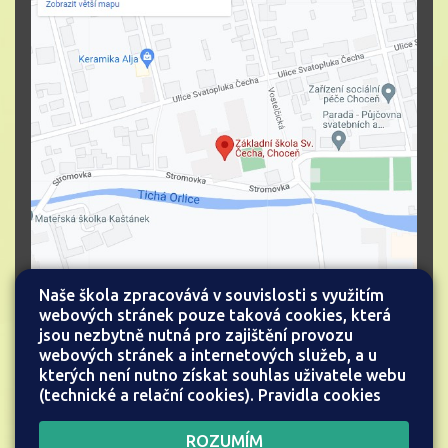
Naše škola zpracovává v souvislosti s využitím
webových stránek pouze taková cookies, která
jsou nezbytně nutná pro zajištění provozu
webových stránek a internetových služeb, a u
kterých není nutno získat souhlas uživatele webu
(technické a relační cookies).
Pravidla cookies
Všechna práva vyhrazena.
Web školy
ROZUMÍM
Copyright © 2026 |
Mapa stránek
|