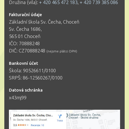
Družina (vila):
+ 420 465 472 183
,
+ 420 739 385 086
Fakturační údaje
Základní škola Sv. Čecha, Choceň
Sv. Čecha 1686,
565 01 Choceň
IČO: 70888248
DIČ: CZ70888248
(nejsme plátci DPH)
Bankovní účet
Škola: 90526611/0100
SRPŠ: 86-12560267/0100
Datová schránka
x43mj99