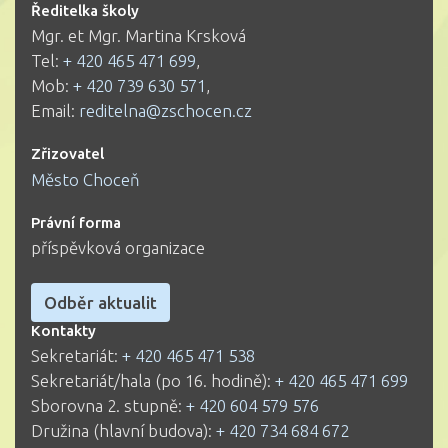
Ředitelka školy
Mgr. et Mgr. Martina Krsková
Tel:
+ 420 465 471 699
,
Mob:
+ 420 739 630 571
,
Email:
reditelna@zschocen.cz
Zřizovatel
Město Choceň
Právní forma
příspěvková organizace
Odběr aktualit
Kontakty
Sekretariát:
+ 420 465 471 538
Sekretariát/hala (po 16. hodině):
+ 420 465 471 699
Sborovna 2. stupně:
+ 420 604 579 576
Družina (hlavní budova):
+ 420 734 684 672