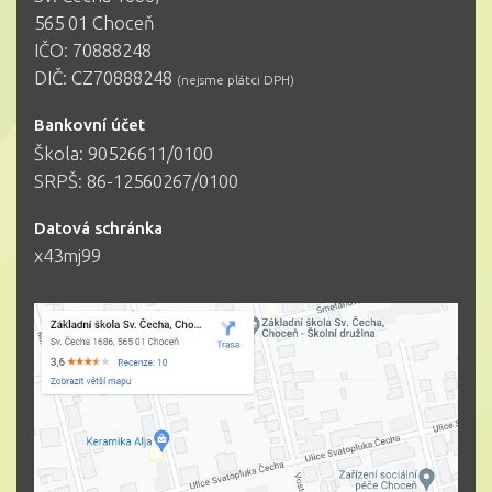
565 01 Choceň
IČO: 70888248
DIČ: CZ70888248
(nejsme plátci DPH)
Bankovní účet
Škola: 90526611/0100
SRPŠ: 86-12560267/0100
Datová schránka
x43mj99