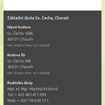
Základní škola Sv. Čecha, Choceň
Hlavní budova
Sv. Čecha 1686
565 01 Choceň
GPS:
50.0011136N, 16.2150544E
Budova ŠD
Sv. Čecha 440
565 01 Choceň
GPS:
50.0021197N, 16.2193856E
Ředitelka školy
Mgr. et Mgr. Martina Krsková
Tel:
+ 420 465 471 699
,
Mob:
+ 420 739 630 571
,