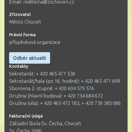
Email:
reditelna@zschocen.cz
Zřizovatel
Město Choceň
Právní forma
příspěvková organizace
Odběr aktualit
Kontakty
Sekretariát:
+ 420 465 471 538
Sekretariát/hala (po 16. hodině):
+ 420 465 471 699
Sborovna 2. stupně:
+ 420 604 579 576
Družina (hlavní budova):
+ 420 734 684 672
Družina (vila):
+ 420 465 472 183
,
+ 420 739 385 086
Fakturační údaje
Základní škola Sv. Čecha, Choceň
Sv. Čecha 1686,