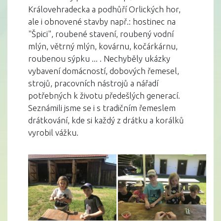
Královehradecka a podhůří Orlických hor,
ale i obnovené stavby např.: hostinec na
"Špici", roubené stavení, roubený vodní
mlýn, větrný mlýn, kovárnu, kočárkárnu,
roubenou sýpku ... . Nechyběly ukázky
vybavení domácností, dobových řemesel,
strojů, pracovních nástrojů a nářadí
potřebných k životu předešlých generací.
Seznámili jsme se i s tradičním řemeslem
drátkování, kde si každý z drátku a korálků
vyrobil vážku.