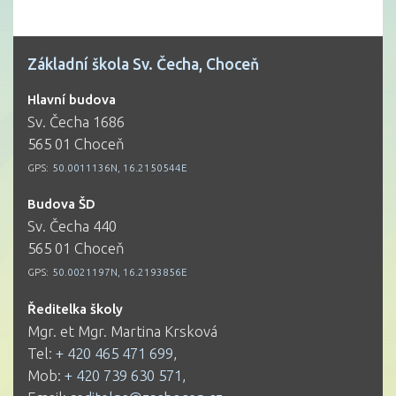
Základní škola Sv. Čecha, Choceň
Hlavní budova
Sv. Čecha 1686
565 01 Choceň
GPS:
50.0011136N, 16.2150544E
Budova ŠD
Sv. Čecha 440
565 01 Choceň
GPS:
50.0021197N, 16.2193856E
Ředitelka školy
Mgr. et Mgr. Martina Krsková
Tel:
+ 420 465 471 699
,
Mob:
+ 420 739 630 571
,