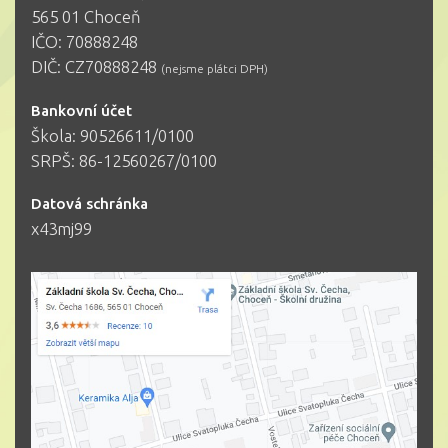
565 01 Choceň
IČO: 70888248
DIČ: CZ70888248
(nejsme plátci DPH)
Bankovní účet
Škola: 90526611/0100
SRPŠ: 86-12560267/0100
Datová schránka
x43mj99