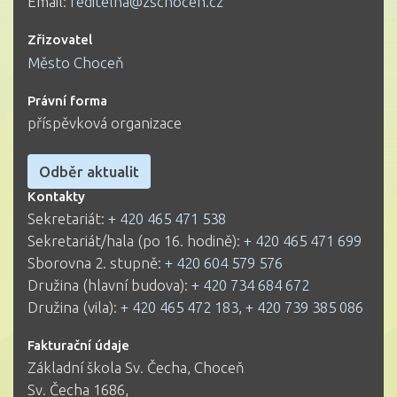
Email:
reditelna@zschocen.cz
Zřizovatel
Město Choceň
Právní forma
příspěvková organizace
Odběr aktualit
Kontakty
Sekretariát:
+ 420 465 471 538
Sekretariát/hala (po 16. hodině):
+ 420 465 471 699
Sborovna 2. stupně:
+ 420 604 579 576
Družina (hlavní budova):
+ 420 734 684 672
Družina (vila):
+ 420 465 472 183
,
+ 420 739 385 086
Fakturační údaje
Základní škola Sv. Čecha, Choceň
Sv. Čecha 1686,