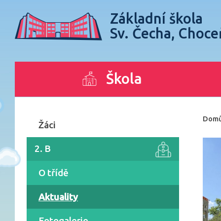
Základní škola
Sv. Čecha, Choce
Škola
Dom
Žáci
2. B
O třídě
Aktuality
Fotogalerie