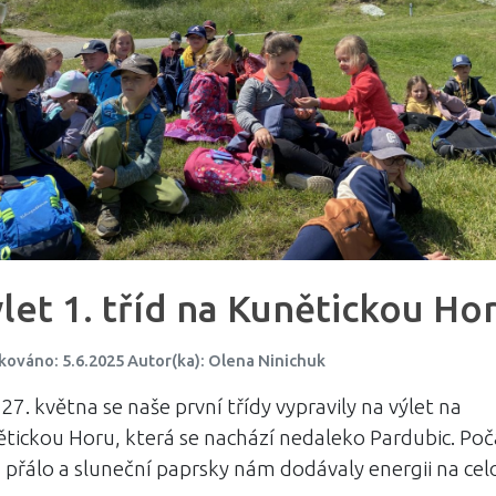
let 1. tříd na Kunětickou Ho
kováno: 5.6.2025 Autor(ka): Olena Ninichuk
27. května se naše první třídy vypravily na výlet na
tickou Horu, která se nachází nedaleko Pardubic. Poč
přálo a sluneční paprsky nám dodávaly energii na cel