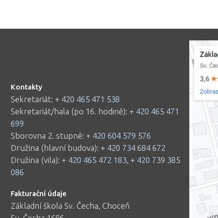
Kontakty
Sekretariát:
+ 420 465 471 538
Sekretariát/hala (po 16. hodině):
+ 420 465 471
699
Sborovna 2. stupně:
+ 420 604 579 576
Družina (hlavní budova):
+ 420 734 684 672
Družina (vila):
+ 420 465 472 183
,
+ 420 739 385
086
Fakturační údaje
Základní škola Sv. Čecha, Choceň
Sv. Čecha 1686,