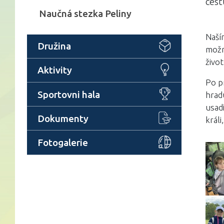
cest
Naučná stezka Peliny
Naší
Družina
možn
život
Aktivity
Po p
Sportovni hala
hrad
usadi
Dokumenty
králi
Fotogalerie