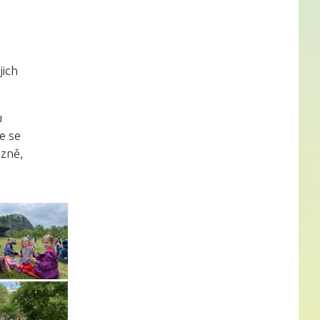
jich
u
e se
ezně,