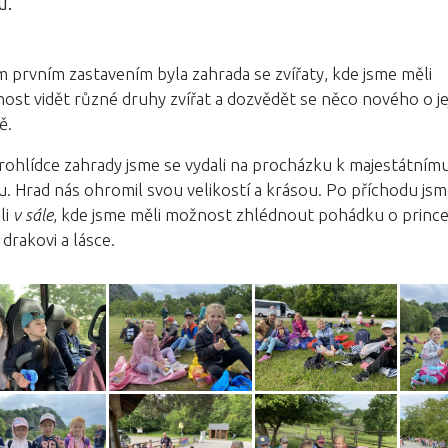
u.
m prvním zastavením byla zahrada se zvířaty, kde jsme měli
ost vidět různé druhy zvířat a dozvědět se něco nového o je
ě.
rohlídce zahrady jsme se vydali na procházku k majestátním
u. Hrad nás ohromil svou velikostí a krásou. Po příchodu jsm
li
v sále
, kde jsme měli možnost zhlédnout pohádku o princ
, drakovi a lásce.