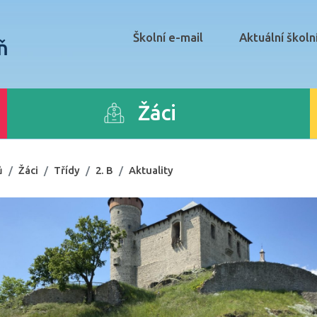
Školní e-mail
Aktuální školn
ň
Žáci
ů
Žáci
Třídy
2. B
Aktuality