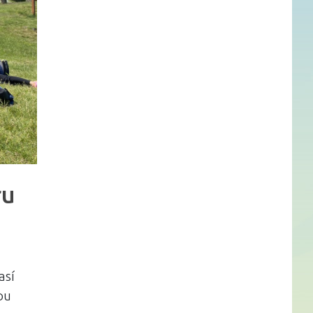
ru
así
ou