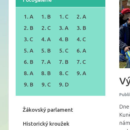
1. A
1. B
1. C
2. A
2. B
2. C
3. A
3. B
3. C
4. A
4. B
4. C
5. A
5. B
5. C
6. A
6. B
7. A
7. B
7. C
8. A
8. B
8. C
9. A
Vý
9. B
9. C
9. D
Publi
Dne 
Žákovský parlament
Kuně
nám 
Historický kroužek