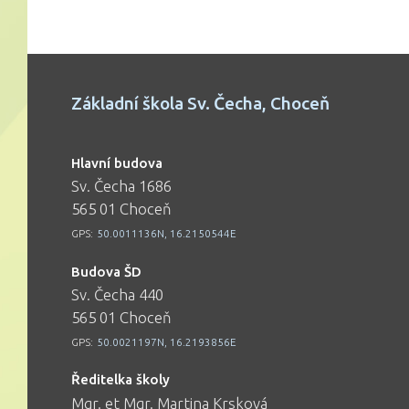
Základní škola Sv. Čecha, Choceň
Hlavní budova
Sv. Čecha 1686
565 01 Choceň
GPS:
50.0011136N, 16.2150544E
Budova ŠD
Sv. Čecha 440
565 01 Choceň
GPS:
50.0021197N, 16.2193856E
Ředitelka školy
Mgr. et Mgr. Martina Krsková