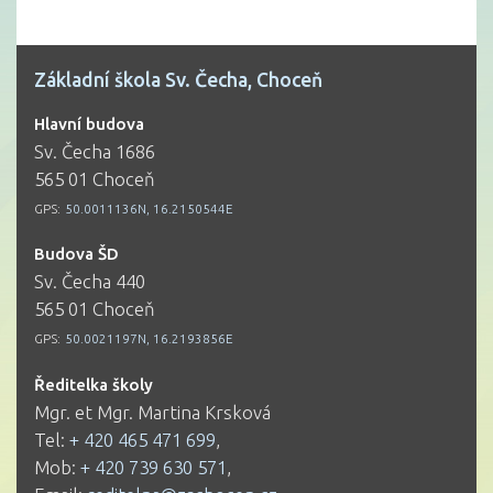
Základní škola Sv. Čecha, Choceň
Hlavní budova
Sv. Čecha 1686
565 01 Choceň
GPS:
50.0011136N, 16.2150544E
Budova ŠD
Sv. Čecha 440
565 01 Choceň
GPS:
50.0021197N, 16.2193856E
Ředitelka školy
Mgr. et Mgr. Martina Krsková
Tel:
+ 420 465 471 699
,
Mob:
+ 420 739 630 571
,