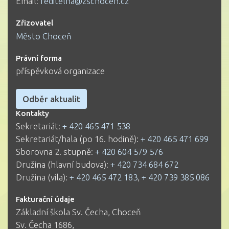
Email:
reditelna@zschocen.cz
Zřizovatel
Město Choceň
Právní forma
příspěvková organizace
Odběr aktualit
Kontakty
Sekretariát:
+ 420 465 471 538
Sekretariát/hala (po 16. hodině):
+ 420 465 471 699
Sborovna 2. stupně:
+ 420 604 579 576
Družina (hlavní budova):
+ 420 734 684 672
Družina (vila):
+ 420 465 472 183
,
+ 420 739 385 086
Fakturační údaje
Základní škola Sv. Čecha, Choceň
Sv. Čecha 1686,