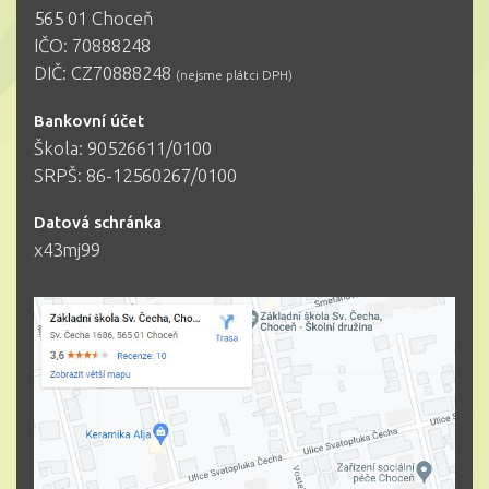
565 01 Choceň
IČO: 70888248
DIČ: CZ70888248
(nejsme plátci DPH)
Bankovní účet
Škola: 90526611/0100
SRPŠ: 86-12560267/0100
Datová schránka
x43mj99