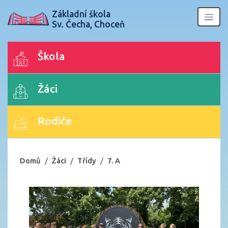
Základní škola
Sv. Čecha, Choceň
Škola
Žáci
Rodiče
Domů
Žáci
Třídy
7. A