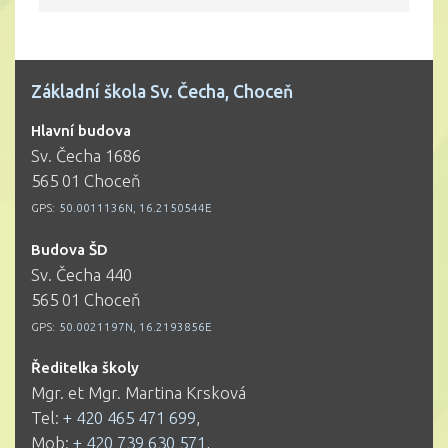
Základní škola Sv. Čecha, Choceň
Hlavní budova
Sv. Čecha 1686
565 01 Choceň
GPS:
50.0011136N, 16.2150544E
Budova ŠD
Sv. Čecha 440
565 01 Choceň
GPS:
50.0021197N, 16.2193856E
Ředitelka školy
Mgr. et Mgr. Martina Krsková
Tel:
+ 420 465 471 699
,
Mob:
+ 420 739 630 571
,