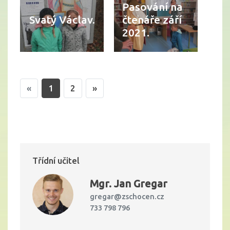
Pasování na
Svatý Václav.
čtenáře září
2021.
«
1
2
»
Třídní učitel
Mgr.
Jan Gregar
gregar@zschocen.cz
733 798 796