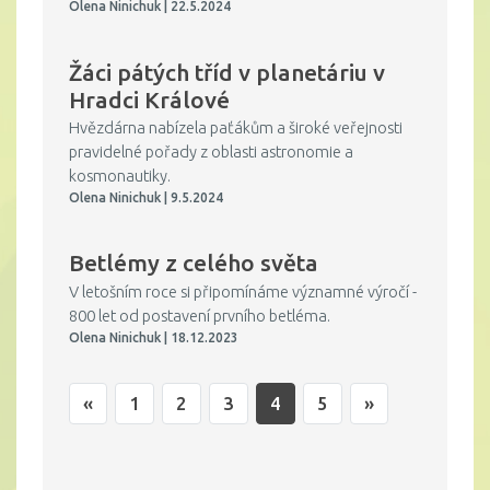
Olena Ninichuk | 22.5.2024
Žáci pátých tříd v planetáriu v
Hradci Králové
Hvězdárna nabízela paťákům a široké veřejnosti
pravidelné pořady z oblasti astronomie a
kosmonautiky.
Olena Ninichuk | 9.5.2024
Betlémy z celého světa
V letošním roce si připomínáme významné výročí -
800 let od postavení prvního betléma.
Olena Ninichuk | 18.12.2023
«
1
2
3
4
5
»