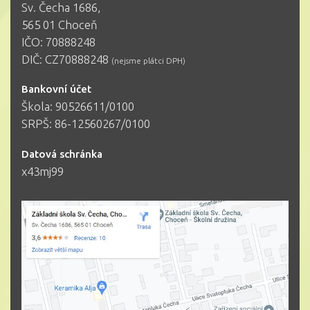
Sv. Čecha 1686,
565 01 Choceň
IČO: 70888248
DIČ: CZ70888248
(nejsme plátci DPH)
Bankovní účet
Škola: 90526611/0100
SRPŠ: 86-12560267/0100
Datová schránka
x43mj99