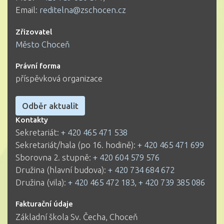
Email:
reditelna@zschocen.cz
Zřizovatel
Město Choceň
Právní forma
příspěvková organizace
Odběr aktualit
Kontakty
Sekretariát:
+ 420 465 471 538
Sekretariát/hala (po 16. hodině):
+ 420 465 471 699
Sborovna 2. stupně:
+ 420 604 579 576
Družina (hlavní budova):
+ 420 734 684 672
Družina (vila):
+ 420 465 472 183
,
+ 420 739 385 086
Fakturační údaje
Základní škola Sv. Čecha, Choceň